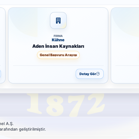
FIRMA
Kühne
Aden İnsan Kaynakları
Genel Başvuru Arayışı
Detay Gör
el A.Ş.
afından geliştirilmiştir.