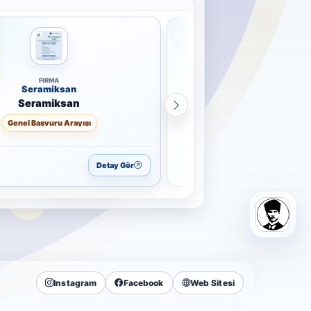
FIRMA
FIRMA
Seramiksan
Tekpan Pano
Seramiksan
Tekpan Pano
Genel Başvuru Arayışı
Genel Başvuru Arayı
Detay Gör
Instagram
Facebook
Web Sitesi