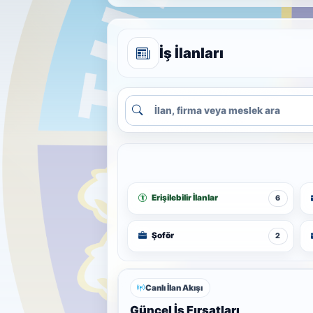
İş İlanları
Erişilebilir İlanlar
6
Şoför
2
Canlı İlan Akışı
Güncel İş Fırsatları