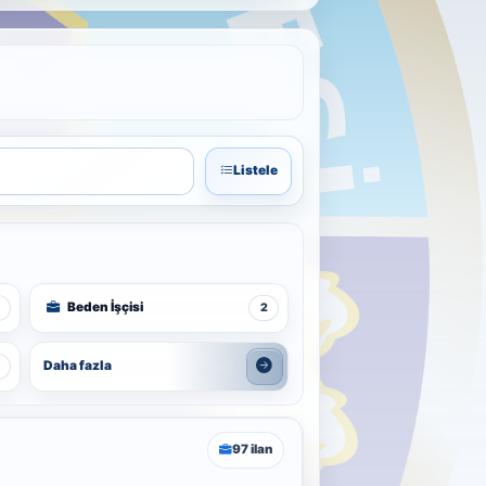
Listele
Beden İşçisi
2
Daha fazla
97 ilan