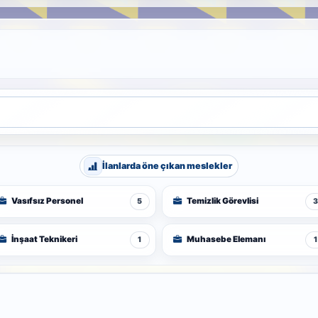
İlanlarda öne çıkan meslekler
Vasıfsız Personel
Temizlik Görevlisi
5
3
İnşaat Teknikeri
Muhasebe Elemanı
1
1