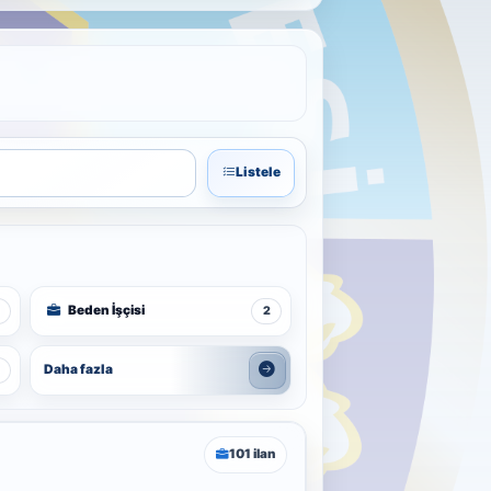
Listele
Beden İşçisi
2
Daha fazla
101 ilan