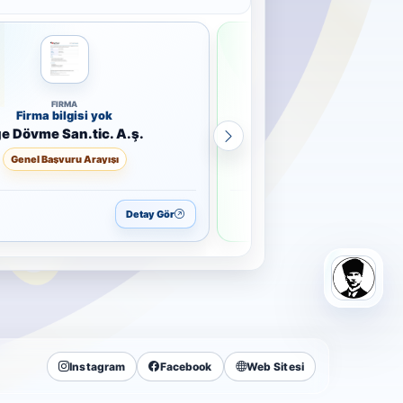
FIRMA
FIRMA
Firma bilgisi yok
Tekpan Pano
 Dövme San.tic. A.ş.
Tekpan Pano
Genel Başvuru Arayışı
Genel Başvuru Arayış
Detay Gör
Instagram
Facebook
Web Sitesi