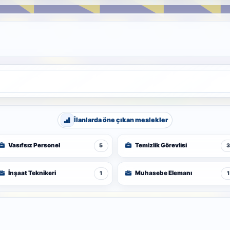
İlanlarda öne çıkan meslekler
Vasıfsız Personel
Temizlik Görevlisi
5
3
İnşaat Teknikeri
Muhasebe Elemanı
1
1