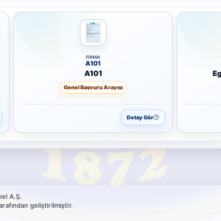
FIRMA
A101
A101
Ege
Genel Başvuru Arayışı
Detay Gör
el A.Ş.
afından geliştirilmiştir.