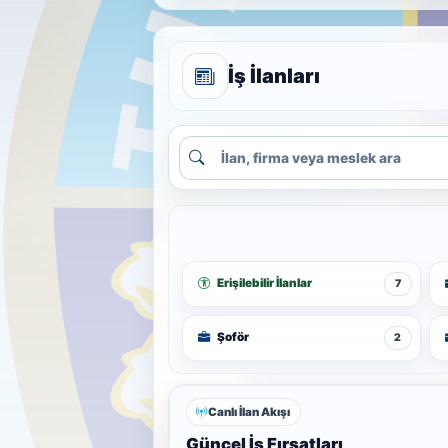
İş İlanları
Erişilebilir İlanlar
7
Şoför
2
Canlı İlan Akışı
Güncel İş Fırsatları