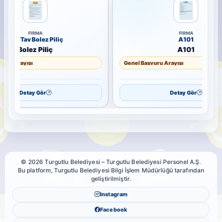
FIRMA
FIRMA
Ege Tav Bolez Piliç
A101
Bolez Piliç
A101
ru Arayışı
Genel Başvuru Arayışı
Detay Gör
Detay Gör
© 2026 Turgutlu Belediyesi – Turgutlu Belediyesi Personel A.Ş.
Bu platform, Turgutlu Belediyesi Bilgi İşlem Müdürlüğü tarafından
geliştirilmiştir.
Instagram
Facebook