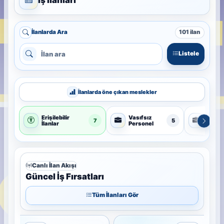
İlanlarda Ara
101 ilan
Listele
İlanlarda öne çıkan meslekler
Erişilebilir
Vasıfsız
Temiz
7
5
İlanlar
Personel
Görevl
Canlı İlan Akışı
Güncel İş Fırsatları
Tüm İlanları Gör