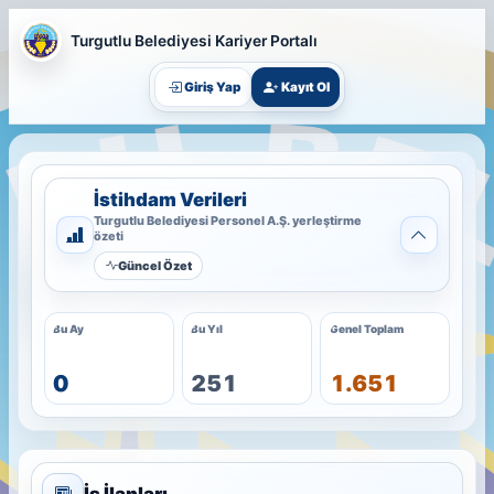
Turgutlu Belediyesi Kariyer Portalı
Giriş Yap
Kayıt Ol
İstihdam Verileri
Turgutlu Belediyesi Personel A.Ş. yerleştirme
özeti
Güncel Özet
Bu Ay
Bu Yıl
Genel Toplam
0
251
1.651
İş İlanları